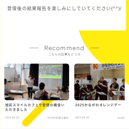
登壇後の結果報告を楽しみにしていてください(^^)/
Recommend
こちらの記事もどうぞ
旭区スマイルカフェで登壇の機会い
2025かながわオレンジデー
ただきました
2023.06.18
2025.09.28
GrASPの取り組み
GrASP