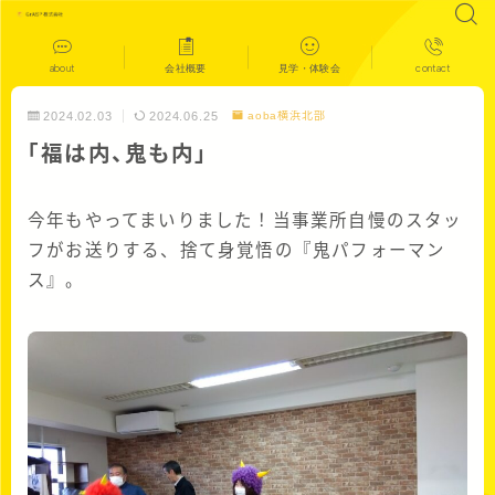
about
会社概要
見学・体験会
contact
2024.02.03
2024.06.25
aoba横浜北部
「福は内、鬼も内」
今年もやってまいりました！当事業所自慢のスタッ
フがお送りする、捨て身覚悟の『鬼パフォーマン
ス』。