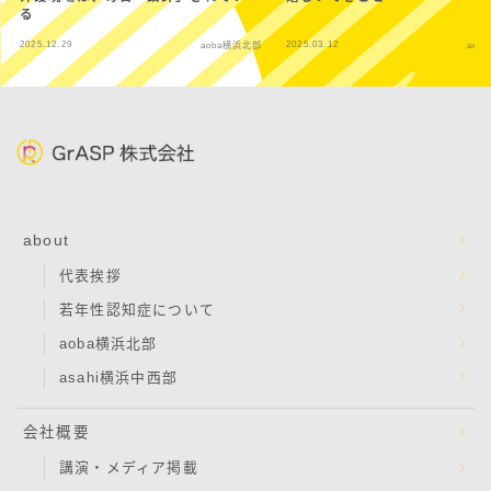
る
2025.12.29
2025.03.12
aoba横浜北部
aob
about
代表挨拶
若年性認知症について
aoba横浜北部
asahi横浜中西部
会社概要
講演・メディア掲載