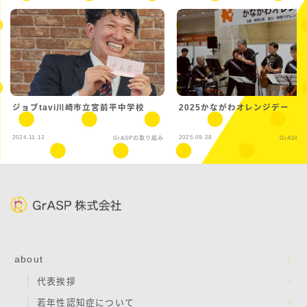
ジョブtavi川崎市立宮前平中学校
2025かながわオレンジデー
2024.11.13
2025.09.28
GrASPの取り組み
GrASP
about
代表挨拶
若年性認知症について