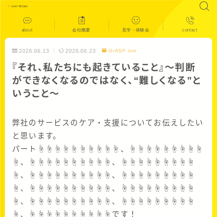
about
会社概要
見学・体験会
contact
2026.06.13
2026.06.23
GrASP ism
『それ、私たちにも起きていること』〜判断
ができなくなるのではなく、“難しくなる”と
いうこと～
弊社のサービスのケア・支援についてお伝えしたい
と思います。
パート☝☝☝☝☝☝☝☝☝☝、☝☝☝☝☝☝☝☝☝
☝、☝☝☝☝☝☝☝☝☝☝、☝☝☝☝☝☝☝☝☝
☝、☝☝☝☝☝☝☝☝☝☝、☝☝☝☝☝☝☝☝☝
☝、☝☝☝☝☝☝☝☝☝☝、☝☝☝☝☝☝☝☝☝
☝、☝☝☝☝☝☝☝☝☝☝、☝☝☝☝☝☝☝☝☝
☝、☝☝☝☝☝☝☝☝☝☝です！