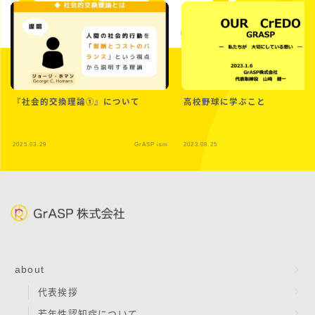
『社会的交換理論➀』について
高校野球に学ぶこと
2025.03.29
GrASP ism
2023.08.25
Gr
about
代表挨拶
若年性認知症について