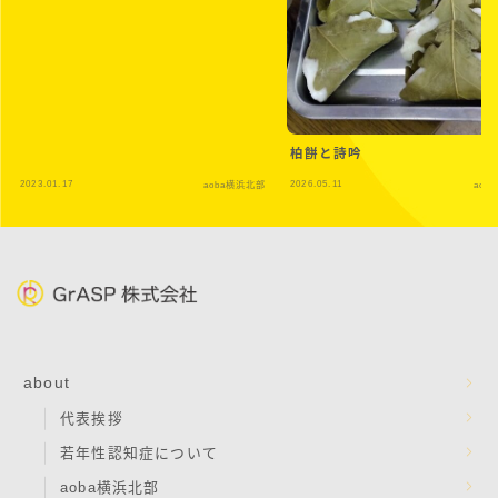
柏餅と詩吟
2023.01.17
2026.05.11
aoba横浜北部
aob
about
代表挨拶
若年性認知症について
aoba横浜北部