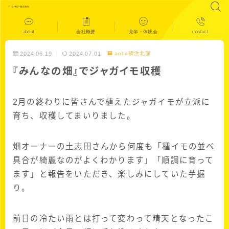
about
会社概要
見学・体験会
contact
2024.06.19
2024.07.01
aoba横浜北部
『みんなの畑』でジャガイモ収穫
2月の終わりに皆さんで植えたジャガイモが立派に
育ち、収穫してまいりました。
畑オーナーの土志田さんから何度も「種イモの並べ
具合が綺麗なのがよくわかります」「順調に育って
ます」と報告をいただき、楽しみにしていた芋掘
り。
前日の冷たい雨とは打って変わって晴天となったこ