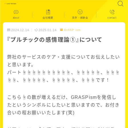
about
会社概要
見学・体験会
contact
2024.12.14
2025.01.14
GrASP ism
『プルチックの感情理論➀』について
弊社のサービスのケア・支援についてお伝えしたい
と思います。
パート☝☝☝☝☝☝☝☝☝☝、☝☝☝☝☝、☝☝☝
☝☝、☝☝☝☝☝、☝☝☝☝☝、☝☝☝です！
こちら☝の数が増えるだけ、GRASPismを発信し
たというシンボルにしたいと思いますので、お付き
合いの程お願いいたします(笑)