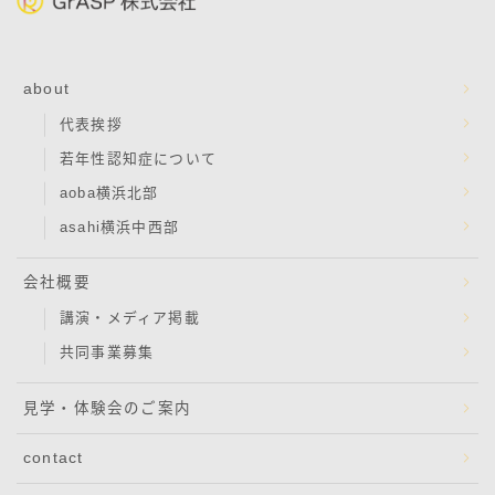
about
代表挨拶
若年性認知症について
aoba横浜北部
asahi横浜中西部
会社概要
講演・メディア掲載
共同事業募集
見学・体験会のご案内
contact