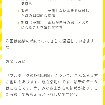
気持ち
驚き 予測しない事象を体験し
た時の瞬間的な感情
期待（予期） 事柄が自分の思いどおり
になることを望む気持ち
次回は感情の輪についてさらに深堀していきます
ね。
お楽しみに！
「プルチックの感情理論」について、こんな考え方
が他にもあります、現在活用中です、最新のデータ
はこちらです。等、みなさまからの情報がありまし
たら教えてもらえるとうれしいです(^^♪