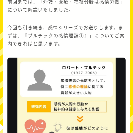
前回までは、「介護・医療・福祉分野は感情労働」
について解説いたしました。
今回も引き続き、感情シリーズでお送りします。ま
ずは、『プルチックの感情理論➀』」についてご案
内できればと思います。