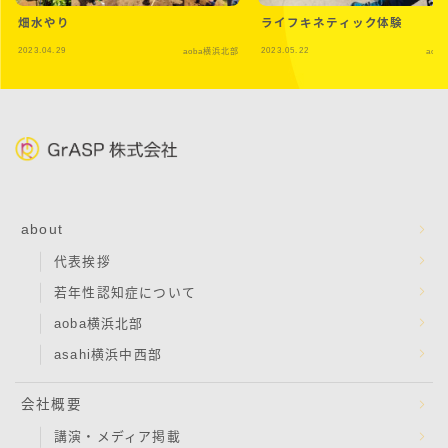
畑水やり
ライフキネティック体験
2023.04.29
2023.05.22
aoba横浜北部
aob
about
代表挨拶
若年性認知症について
aoba横浜北部
asahi横浜中西部
会社概要
講演・メディア掲載