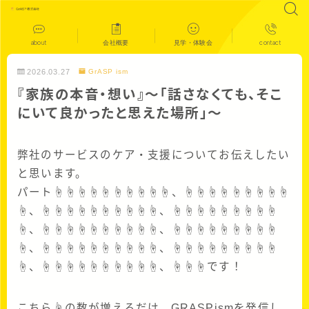
about
会社概要
見学・体験会
contact
2026.03.27
GrASP ism
『家族の本音・想い』〜「話さなくても、そこ
にいて良かったと思えた場所」～
弊社のサービスのケア・支援についてお伝えしたい
と思います。
パート☝☝☝☝☝☝☝☝☝☝、☝☝☝☝☝☝☝☝☝
☝、☝☝☝☝☝☝☝☝☝☝、☝☝☝☝☝☝☝☝☝
☝、☝☝☝☝☝☝☝☝☝☝、☝☝☝☝☝☝☝☝☝
☝、☝☝☝☝☝☝☝☝☝☝、☝☝☝☝☝☝☝☝☝
☝、☝☝☝☝☝☝☝☝☝☝、☝☝☝です！
こちら☝の数が増えるだけ、GRASPismを発信し