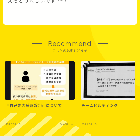
えるとうれしいです(^^♪
Recommend
こちらの記事もどうぞ
『自己効力感理論➀』について
チームビルディング
2025.03.15
GrASP ism
2024.02.10
Gr