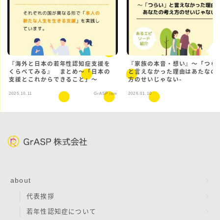
『海外と日本の若年性認知症支援を
『家族の本音・想い』〜「つら
くらべてみる』 まとめ～「日本の
と言えなかった理由はあたなの
支援とこれからできること」～
方のせいじゃない-
2025.10.11
GrASP ism
2026.01.10
Gr
about
代表挨拶
若年性認知症について