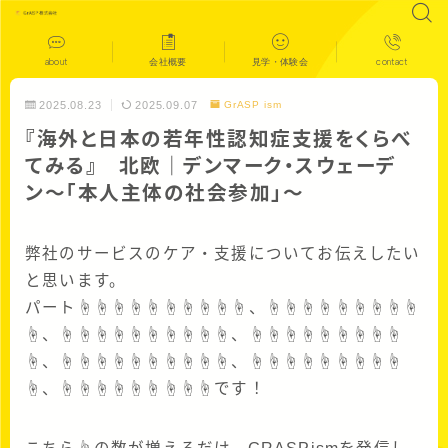
about
会社概要
見学・体験会
contact
2025.08.23
2025.09.07
GrASP ism
『海外と日本の若年性認知症支援をくらべ
てみる』 北欧｜デンマーク・スウェーデ
ン〜「本人主体の社会参加」〜
弊社のサービスのケア・支援についてお伝えしたい
と思います。
パート☝☝☝☝☝☝☝☝☝☝、☝☝☝☝☝☝☝☝☝
☝、☝☝☝☝☝☝☝☝☝☝、☝☝☝☝☝☝☝☝☝
☝、☝☝☝☝☝☝☝☝☝☝、☝☝☝☝☝☝☝☝☝
☝、☝☝☝☝☝☝☝☝☝です！