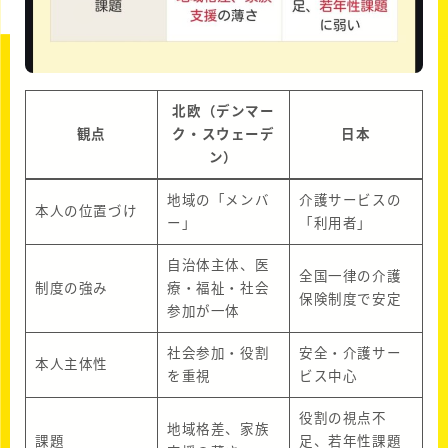
北欧（デンマー
観点
ク・スウェーデ
日本
ン）
地域の「メンバ
介護サービスの
本人の位置づけ
ー」
「利用者」
自治体主体、医
全国一律の介護
制度の強み
療・福祉・社会
保険制度で安定
参加が一体
社会参加・役割
安全・介護サー
本人主体性
を重視
ビス中心
役割の視点不
地域格差、家族
課題
足、若年性課題