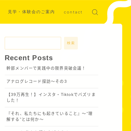
見学・体験会のご案内
contact
ディア掲載
募集
検索
Recent Posts
幹部メンバーで実践中の限界突破会議！
アナログレコード探訪～その3
【39万再生！】インスタ・Tiktokでバズリま
した！
『それ、私たちにも起きていること』〜“理
解する”とは何か～