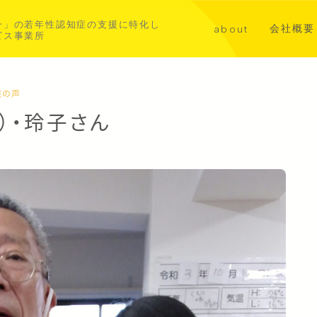
一」の若年性認知症の支援に特化し
会社概要
about
ビス事業所
講演・メ
代表挨拶
共同事業
若年性認知症について
族の声
）・玲子さん
aoba横浜北部
asahi横浜中西部