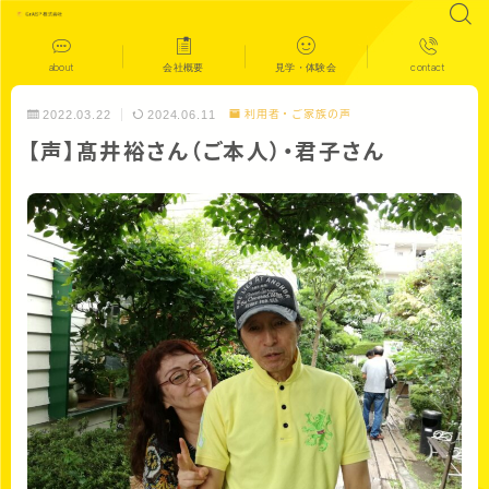
about
会社概要
見学・体験会
contact
2022.03.22
2024.06.11
利用者・ご家族の声
【声】髙井裕さん（ご本人）・君子さん