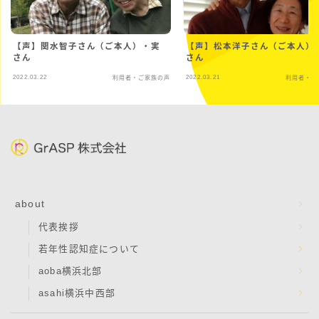
【声】関水智子さん（ご本人）・実
【声】松本洋子さん（ご本人）
さん
さん
2022.03.22
2022.03.21
利用者・ご家族の声
利用者・ご
about
代表挨拶
若年性認知症について
aoba横浜北部
asahi横浜中西部