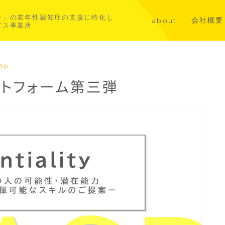
一」の若年性認知症の支援に特化し
会社概要
about
ビス事業所
講演・メ
代表挨拶
共同事業
若年性認知症について
組み
トフォーム第三弾
aoba横浜北部
asahi横浜中西部