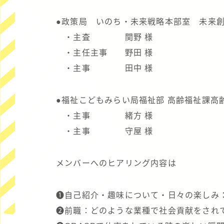
●政策局 いのち・未来戦略本部室 未来
・主査 関野 様
・主任主事 野田 様
・主事 田中 様
●福祉こどもみらい局福祉部 高齢福祉課高
・主事 緒方 様
・主事 守屋 様
メンバーへのヒアリング内容は
❶自己紹介・趣味について・日々の楽しみ
❷前職：どのような業種で社会貢献をされ