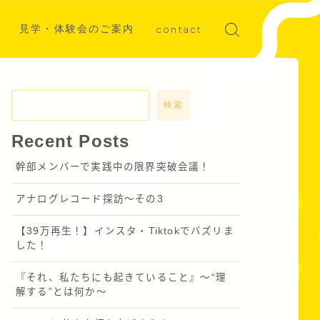
見学・体験会のご案内
contact
ディア掲載
募集
検索
Recent Posts
幹部メンバーで実践中の限界突破会議！
アナログレコード探訪～その3
【39万再生！】インスタ・Tiktokでバズリま
した！
『それ、私たちにも起きていること』〜“理
解する”とは何か～