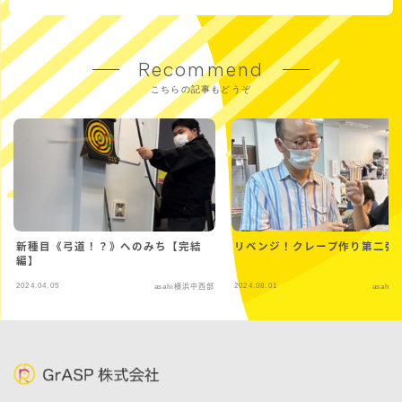
Recommend
こちらの記事もどうぞ
新種目《弓道！？》へのみち【完結
リベンジ！クレープ作り第二弾
編】
2024.04.05
2024.08.01
asahi横浜中西部
asahi