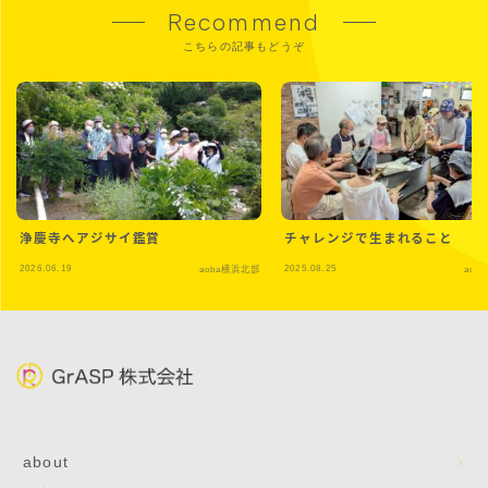
Recommend
こちらの記事もどうぞ
浄慶寺へアジサイ鑑賞
チャレンジで生まれること
2026.06.19
2025.08.25
aoba横浜北部
aob
about