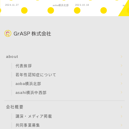
2024.11.27
2023.10.18
aoba横浜北部
aob
about
代表挨拶
若年性認知症について
aoba横浜北部
asahi横浜中西部
会社概要
講演・メディア掲載
共同事業募集