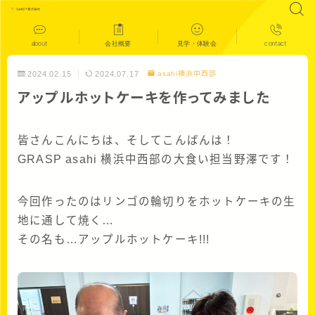
about
会社概要
見学・体験会
contact
2024.02.15
2024.07.17
asahi横浜中西部
アップルホットケーキを作ってみました
皆さんこんにちは、そしてこんばんは！
GRASP asahi 横浜中西部の大食い担当野澤です！
今回作ったのはリンゴの輪切りをホットケーキの生
地に通して焼く…
その名も…アップルホットケーキ!!!