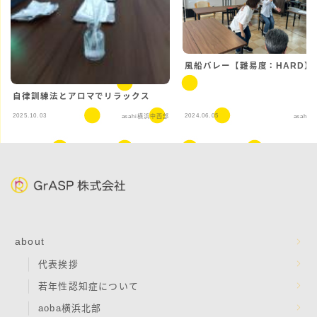
風船バレー【難易度：HARD】
自律訓練法とアロマでリラックス
2025.10.03
2024.06.05
asahi横浜中西部
asahi
about
代表挨拶
若年性認知症について
aoba横浜北部