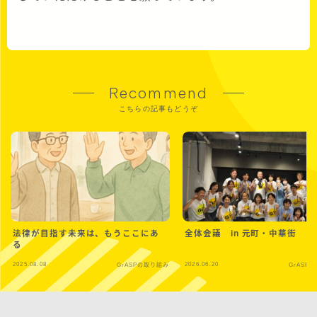
Recommend
こちらの記事もどうぞ
法律が目指す未来は、もうここにあ
全体会議 in 元町・中華街
る
2025.08.08
2026.06.20
GrASPの取り組み
GrASP