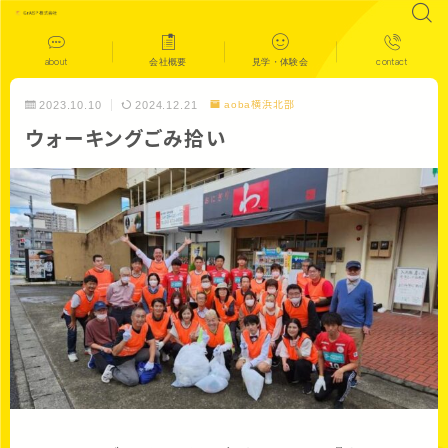
about
会社概要
見学・体験会
contact
2023.10.10
2024.12.21
aoba横浜北部
ウォーキングごみ拾い