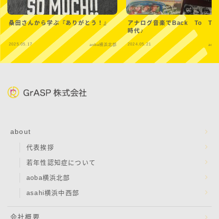
桑田さんから学ぶ『ありがとう！』
アナログ音楽でBack To Th
時代♪
2025.05.17
2024.05.21
aoba横浜北部
aob
about
代表挨拶
若年性認知症について
aoba横浜北部
asahi横浜中西部
会社概要