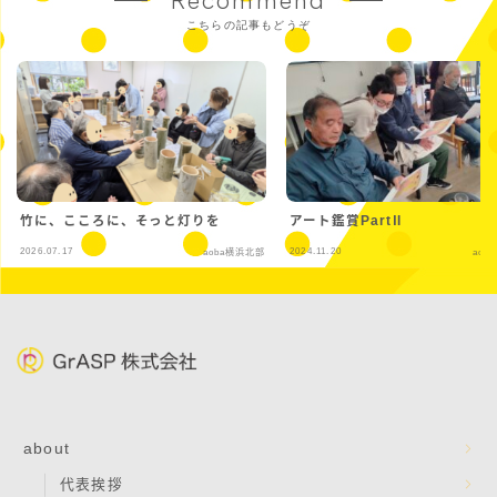
Recommend
こちらの記事もどうぞ
竹に、こころに、そっと灯りを
アート鑑賞PartⅡ
2026.07.17
2024.11.20
aoba横浜北部
aob
about
代表挨拶