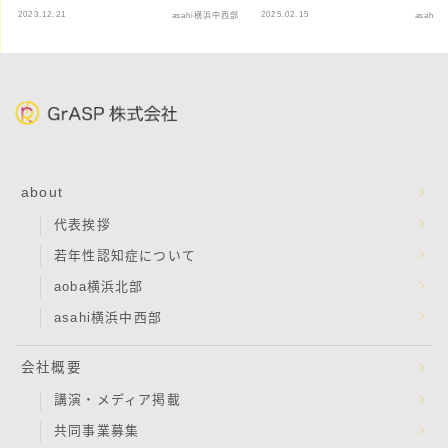
2023.12.21
2025.02.15
asahi横浜中西部
asahi
about
代表挨拶
若年性認知症について
aoba横浜北部
asahi横浜中西部
会社概要
講演・メディア掲載
共同事業募集