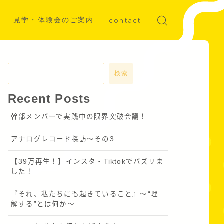
見学・体験会のご案内
contact
ディア掲載
募集
検索
Recent Posts
幹部メンバーで実践中の限界突破会議！
アナログレコード探訪～その3
【39万再生！】インスタ・Tiktokでバズリま
した！
『それ、私たちにも起きていること』〜“理
解する”とは何か～