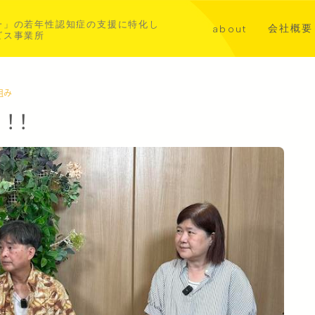
一」の若年性認知症の支援に特化し
会社概要
about
ビス事業所
講演・メ
代表挨拶
共同事業
若年性認知症について
組み
！！
aoba横浜北部
asahi横浜中西部