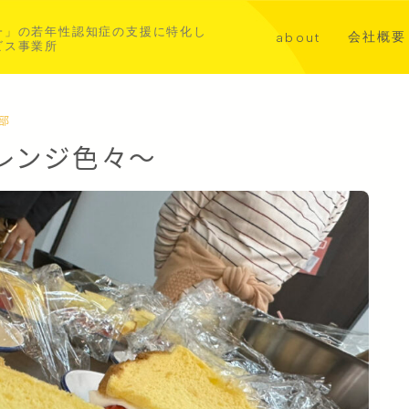
一」の若年性認知症の支援に特化し
会社概要
about
ビス事業所
講演・メ
代表挨拶
共同事業
若年性認知症について
西部
レンジ色々～
aoba横浜北部
asahi横浜中西部