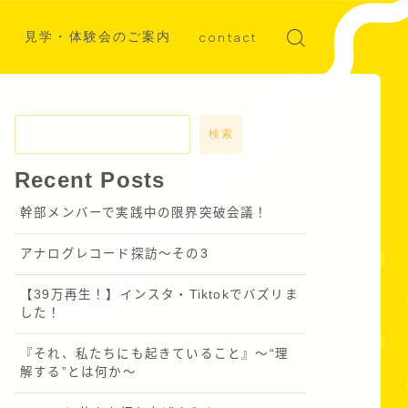
見学・体験会のご案内
contact
ディア掲載
募集
検索
Recent Posts
幹部メンバーで実践中の限界突破会議！
アナログレコード探訪～その3
【39万再生！】インスタ・Tiktokでバズリま
した！
『それ、私たちにも起きていること』〜“理
解する”とは何か～