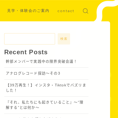
見学・体験会のご案内
contact
ディア掲載
募集
検索
Recent Posts
幹部メンバーで実践中の限界突破会議！
アナログレコード探訪～その3
【39万再生！】インスタ・Tiktokでバズリま
した！
『それ、私たちにも起きていること』〜“理
解する”とは何か～