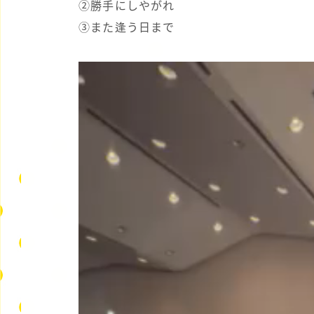
➁勝手にしやがれ
➂また逢う日まで