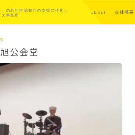
一」の若年性認知症の支援に特化し
会社概要
about
ビス事業所
講演・メ
代表挨拶
共同事業
若年性認知症について
西部
 旭公会堂
aoba横浜北部
asahi横浜中西部