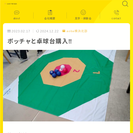
about
会社概要
見学・体験会
contact
2023.02.17
2024.12.22
aoba横浜北部
ボッチャと卓球台購入‼︎