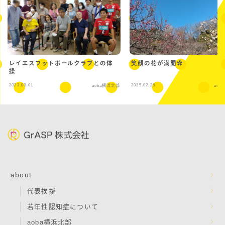
レイエスフットボールクラブとの体
笑顔の花が満開✿
操
2023.08.01
2025.02.26
aoba横浜北部
aob
about
代表挨拶
若年性認知症について
aoba横浜北部