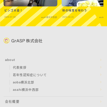
ビンゴ大会！
秋の味覚を味わう
2026.07.02
2025.10.21
asahi横浜中西部
asahi
about
代表挨拶
若年性認知症について
aoba横浜北部
asahi横浜中西部
会社概要