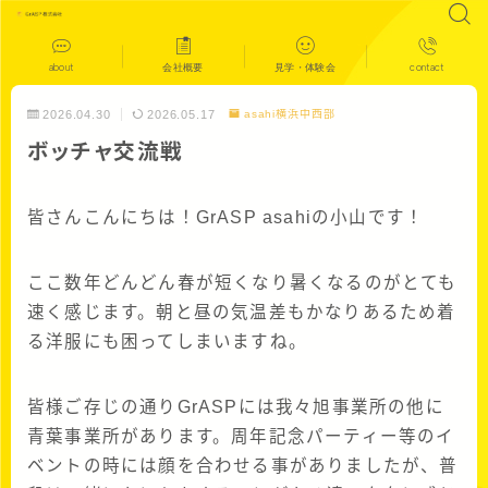
about
会社概要
見学・体験会
contact
2026.04.30
2026.05.17
asahi横浜中西部
ボッチャ交流戦
皆さんこんにちは！GrASP asahiの小山です！
ここ数年どんどん春が短くなり暑くなるのがとても
速く感じます。朝と昼の気温差もかなりあるため着
る洋服にも困ってしまいますね。
皆様ご存じの通りGrASPには我々旭事業所の他に
青葉事業所があります。周年記念パーティー等のイ
ベントの時には顔を合わせる事がありましたが、普