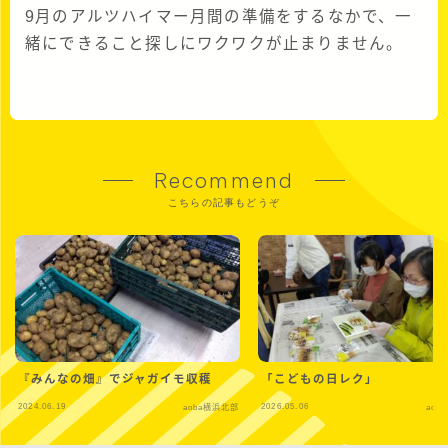
9月のアルツハイマー月間の準備をするなかで、一
緒にできること探しにワクワクが止まりません。
Recommend
こちらの記事もどうぞ
『みんなの畑』でジャガイモ収穫
「こどもの日レク」
2024.06.19
2026.05.06
aoba横浜北部
aob