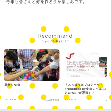
今年も皆さんと何を作ろうか楽しみです。
Recommend
こちらの記事もどうぞ
夏祭り気分
「あっはっはプロジェクト
presented by東急レイエスF
とGrASPが連携！？
2023.08.14
2023.04.16
aoba横浜北部
aob