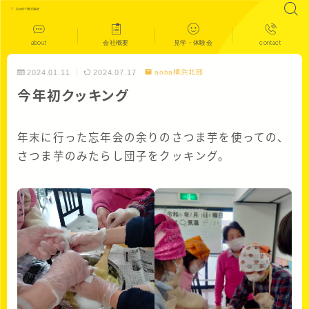
about
会社概要
見学・体験会
contact
2024.01.11
2024.07.17
aoba横浜北部
今年初クッキング
年末に行った忘年会の余りのさつま芋を使っての、
さつま芋のみたらし団子をクッキング。