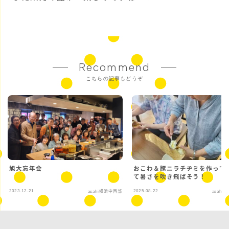
Recommend
こちらの記事もどうぞ
旭大忘年会
おこわ＆豚ニラチヂミを作って
て暑さを吹き飛ばそう！
2023.12.21
2025.08.22
asahi横浜中西部
asahi