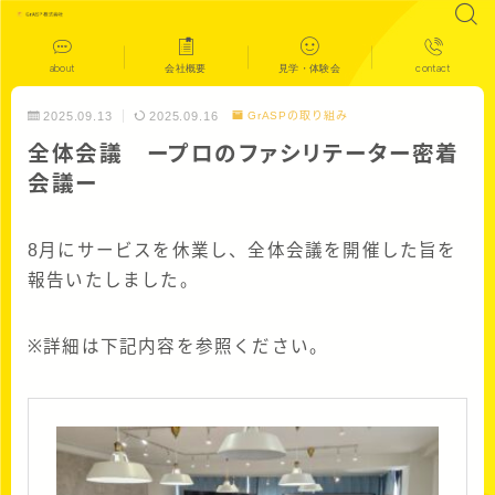
about
会社概要
見学・体験会
contact
2025.09.13
2025.09.16
GrASPの取り組み
全体会議 ープロのファシリテーター密着
会議ー
8月にサービスを休業し、全体会議を開催した旨を
報告いたしました。
※詳細は下記内容を参照ください。