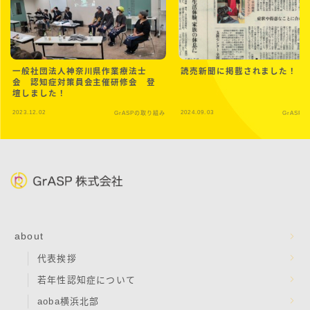
一般社団法人神奈川県作業療法士
読売新聞に掲載されました！
会 認知症対策員会主催研修会 登
壇しました！
2023.12.02
2024.09.03
GrASPの取り組み
GrASP
about
代表挨拶
若年性認知症について
aoba横浜北部