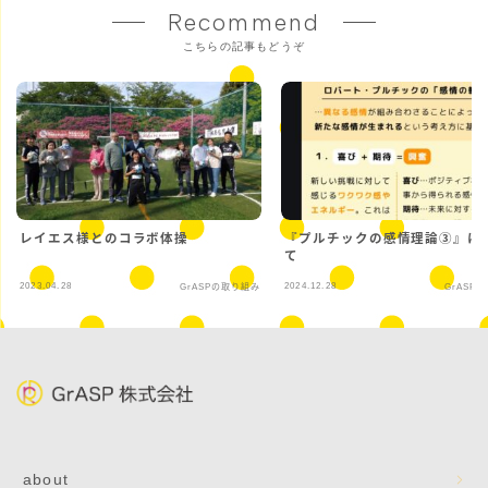
Recommend
こちらの記事もどうぞ
レイエス様とのコラボ体操
『プルチックの感情理論③』に
て
2023.04.28
2024.12.28
GrASPの取り組み
GrASP
about