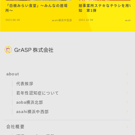
「白根みらい食堂」～みんなの居場
旭事業所ステキなチラシを用い
所～
知 第1弾
2023.08.08
2022.12.09
asahi横浜中西部
asahi
about
代表挨拶
若年性認知症について
aoba横浜北部
asahi横浜中西部
会社概要