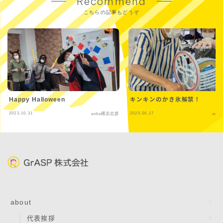
Recommend
こちらの記事もどうぞ
Happy Halloween
キンキンのかき氷解禁！
2023.10.31
2025.06.17
aoba横浜北部
aob
about
代表挨拶