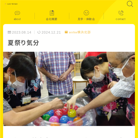
about
会社概要
見学・体験会
contact
2023.08.14
2024.12.21
aoba横浜北部
夏祭り気分