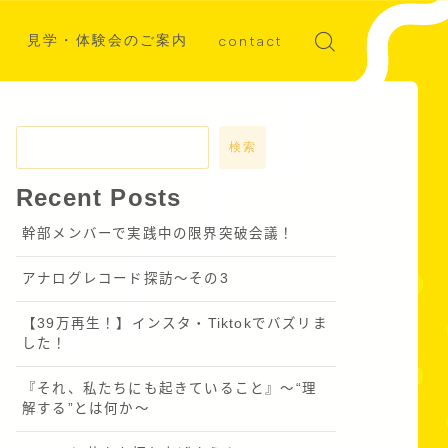
見学・体験会のご案内
contact
ディア掲載
募集
検索
Recent Posts
幹部メンバーで実践中の限界突破会議！
アナログレコード探訪～その3
【39万再生！】インスタ・Tiktokでバズリま
した！
『それ、私たちにも起きていること』〜“理
解する”とは何か～