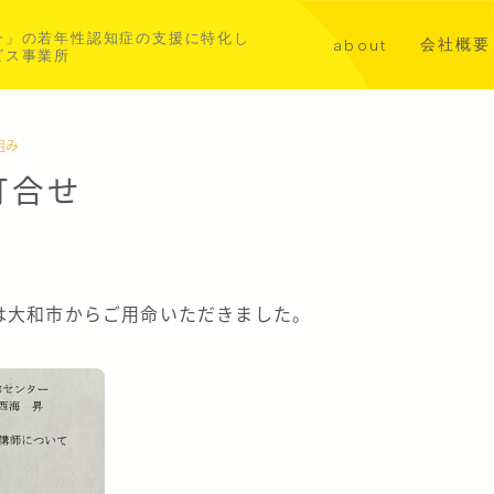
一」の若年性認知症の支援に特化し
会社概要
about
ビス事業所
講演・メ
代表挨拶
共同事業
若年性認知症について
組み
打合せ
aoba横浜北部
asahi横浜中西部
。
は大和市からご用命いただきました。