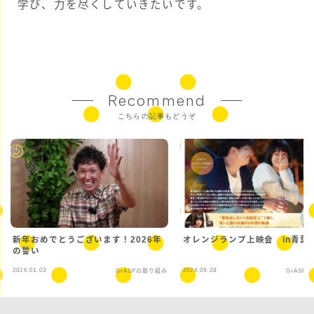
学び、力を尽くしていきたいです。
Recommend
こちらの記事もどうぞ
新年おめでとうございます！2026年
オレンジランプ上映会 in青葉
の誓い
2026.01.03
2024.09.28
GrASPの取り組み
GrASP