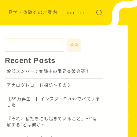
見学・体験会のご案内
contact
ディア掲載
募集
検索
Recent Posts
幹部メンバーで実践中の限界突破会議！
アナログレコード探訪～その3
【39万再生！】インスタ・Tiktokでバズリま
した！
『それ、私たちにも起きていること』〜“理
解する”とは何か～