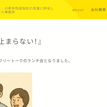
一」の若年性認知症の支援に特化し
会社概要
about
ビス事業所
講演・メ
代表挨拶
共同事業
若年性認知症について
止まらない！』
aoba横浜北部
asahi横浜中西部
とフリートークのランチ会となりました。