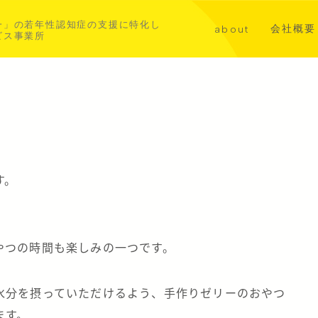
一」の若年性認知症の支援に特化し
会社概要
about
ビス事業所
講演・メ
代表挨拶
共同事業
若年性認知症について
aoba横浜北部
asahi横浜中西部
す。
やつの時間も楽しみの一つです。
水分を摂っていただけるよう、手作りゼリーのおやつ
ます。