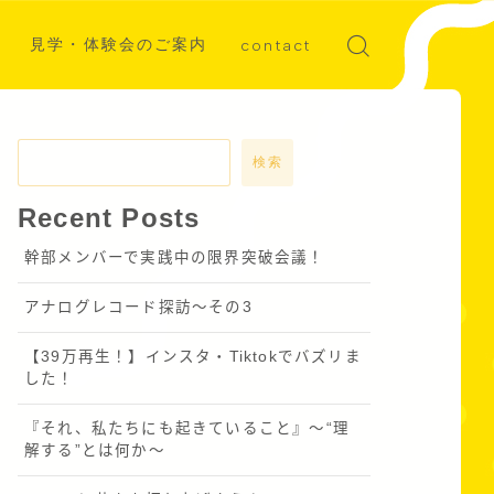
見学・体験会のご案内
contact
ディア掲載
募集
検索
Recent Posts
幹部メンバーで実践中の限界突破会議！
アナログレコード探訪～その3
【39万再生！】インスタ・Tiktokでバズリま
した！
『それ、私たちにも起きていること』〜“理
解する”とは何か～