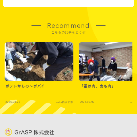
Recommend
こちらの記事もどうぞ
ポテトからの～ポパイ
「福は内、鬼も内」
2025.03.26
2024.02.03
aoba横浜北部
aob