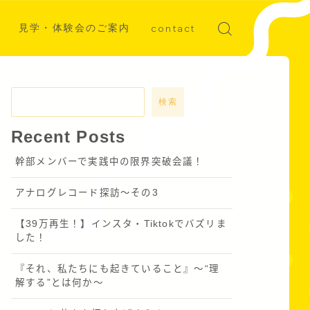
見学・体験会のご案内
contact
ディア掲載
募集
検索
Recent Posts
幹部メンバーで実践中の限界突破会議！
アナログレコード探訪～その3
【39万再生！】インスタ・Tiktokでバズリま
した！
『それ、私たちにも起きていること』〜“理
解する”とは何か～