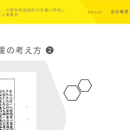
一」の若年性認知症の支援に特化し
会社概要
about
ビス事業所
講演・メ
代表挨拶
共同事業
若年性認知症について
援の考え方 ❷
aoba横浜北部
asahi横浜中西部