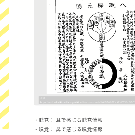
・聴覚： 耳で感じる聴覚情報
・嗅覚： 鼻で感じる嗅覚情報