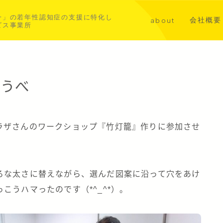
一」の若年性認知症の支援に特化し
会社概要
about
ビス事業所
講演・メ
代表挨拶
共同事業
若年性認知症について
ゆうべ
aoba横浜北部
asahi横浜中西部
ラザさんのワークショップ『竹灯籠』作りに参加させ
ろな太さに替えながら、選んだ図案に沿って穴をあけ
こうハマったのです（*^_^*）。