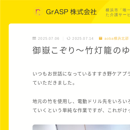
横浜市「唯
た介護サー
2025.07.06
2025.07.14
aoba横浜北部
御嶽こぞり～竹灯籠の
いつもお世話になっているすすき野ケアプ
ていただきました。
地元の竹を使用し、電動ドリル先をいろい
ていくという単純な作業ですが、これがけっ