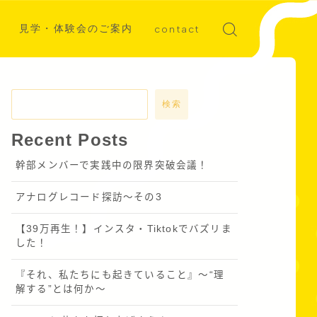
見学・体験会のご案内
contact
ディア掲載
募集
検索
Recent Posts
幹部メンバーで実践中の限界突破会議！
アナログレコード探訪～その3
【39万再生！】インスタ・Tiktokでバズリま
した！
『それ、私たちにも起きていること』〜“理
解する”とは何か～