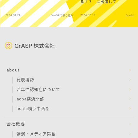
る！？ に出演して
2024.08.24
2024.07.13
GrASPの取り組み
GrASP
about
代表挨拶
若年性認知症について
aoba横浜北部
asahi横浜中西部
会社概要
講演・メディア掲載