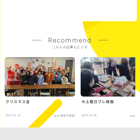
Recommend
こちらの記事もどうぞ
クリスマス会
㊗土曜日プレ稼働
2024.12.25
2025.03.08
asahi横浜中西部
asahi