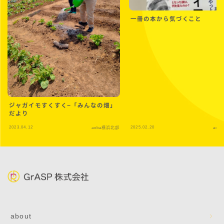
一冊の本から気づくこと
ジャガイモすくすく~「みんなの畑」
だより
2023.04.12
2025.02.20
aoba横浜北部
aob
about