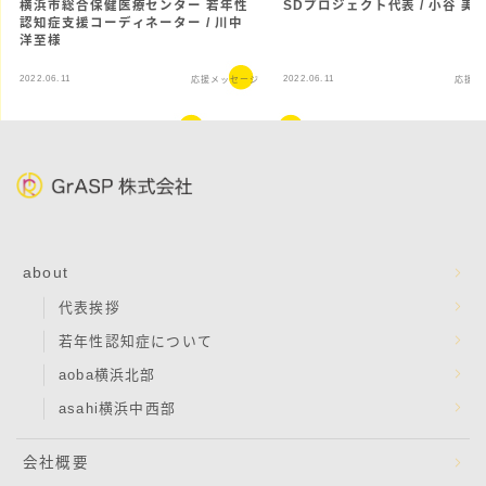
横浜市総合保健医療センター 若年性
SDプロジェクト代表 / 小谷 美
認知症支援コーディネーター / 川中
洋至様
2022.06.11
2022.06.11
応援メッセージ
応援メ
about
代表挨拶
若年性認知症について
aoba横浜北部
asahi横浜中西部
会社概要