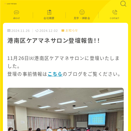
about
会社概要
見学・体験会
contact
2024.11.26
2024.12.02
お知らせ
港南区ケアマネサロン登壇報告！！
11月26日㈫港南区ケアマネサロンに登壇いたしま
した。
登壇の事前情報は
こちら
のブログをご覧ください。