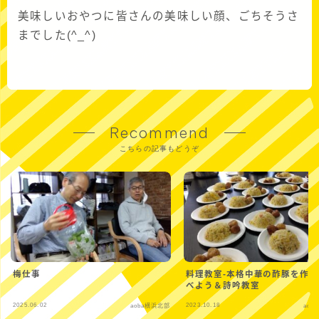
美味しいおやつに皆さんの美味しい顔、ごちそうさ
までした(^_^)
Recommend
こちらの記事もどうぞ
梅仕事
料理教室-本格中華の酢豚を作
べよう＆詩吟教室
2025.06.02
2023.10.18
aoba横浜北部
aob