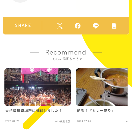
SHARE
Recommend
こちらの記事もどうぞ
大相撲川崎場所に参戦しました！
絶品！『カレー祭り』
2023.04.29
2024.07.26
aoba横浜北部
aob