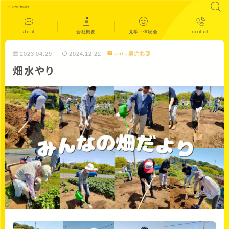
about
会社概要
見学・体験会
contact
2023.04.29
2024.12.22
aoba横浜北部
畑水やり