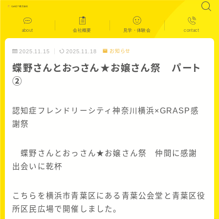
about
会社概要
見学・体験会
contact
2025.11.15
2025.11.18
お知らせ
蝶野さんとおっさん★お嬢さん祭 パート
➁
認知症フレンドリーシティ神奈川横浜×GRASP感
謝祭
蝶野さんとおっさん★お嬢さん祭 仲間に感謝
出会いに乾杯
こちらを横浜市青葉区にある青葉公会堂と青葉区役
所区民広場で開催しました。