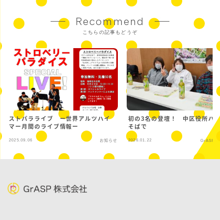
Recommend
こちらの記事もどうぞ
ストパラライブ ー世界アルツハイ
初の3名の登壇！ 中区役所ハ
マー月間のライブ情報ー
そばで
2025.09.06
2026.01.22
お知らせ
GrASP