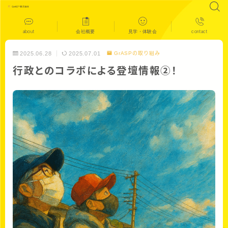
about
会社概要
見学・体験会
contact
2025.06.28
2025.07.01
GrASPの取り組み
行政とのコラボによる登壇情報➁！