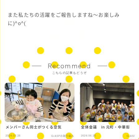
また私たちの活躍をご報告しますね～お楽しみ
に)^o^(
Recommend
こちらの記事もどうぞ
メンバーさん同士がつくる空気
全体会議 in 元町・中華街
2026.03.26
2026.06.20
GrASPの取り組み
GrASP