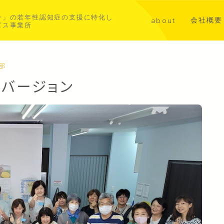
一」の若年性認知症の支援に特化し
会社概要
about
ビス事業所
講演・メ
代表挨拶
共同事業
若年性認知症について
西部
バージョン
aoba横浜北部
asahi横浜中西部