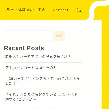
見学・体験会のご案内
contact
ディア掲載
募集
検索
Recent Posts
幹部メンバーで実践中の限界突破会議！
アナログレコード探訪～その3
【39万再生！】インスタ・Tiktokでバズリま
した！
『それ、私たちにも起きていること』〜“理
解する”とは何か～