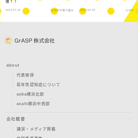
壇！！
2024.07.18
2025.04.26
GrASPの取り組み
GrASP
about
代表挨拶
若年性認知症について
aoba横浜北部
asahi横浜中西部
会社概要
講演・メディア掲載